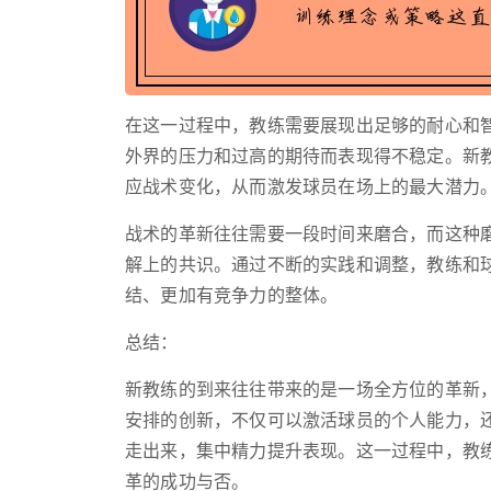
在这一过程中，教练需要展现出足够的耐心和智
外界的压力和过高的期待而表现得不稳定。新
应战术变化，从而激发球员在场上的最大潜力
战术的革新往往需要一段时间来磨合，而这种
解上的共识。通过不断的实践和调整，教练和
结、更加有竞争力的整体。
总结：
新教练的到来往往带来的是一场全方位的革新
安排的创新，不仅可以激活球员的个人能力，还
走出来，集中精力提升表现。这一过程中，教
革的成功与否。