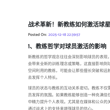
战术革新！新教练如何激活球
Posted On:
2025-12-18 22:39:57
1、教练哲学对球员激活的影响
新教练的哲学观念往往会深刻影响球员的表现
会带来全新的训练理念或策略，这直接影响到
空间利用的教练，可能会让那些擅长突破和远
去发挥个人特长。
球员的状态与教练的互动关系密切。教练不仅
员发挥的氛围。如果教练能够创造一种充满信
中精力提升个人表现。尤其是在媒体和公众的关
通过战术上的支持来增强球员的信心。