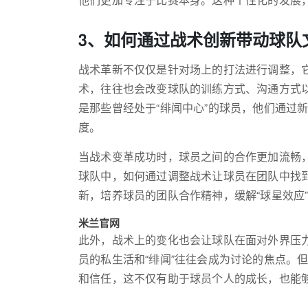
他们更加专注于比赛本身。这种个性化的发展
3、如何通过战术创新带动球队
战术革新不仅仅是针对场上的打法进行调整，
术，往往也会改变球队的训练方式、沟通方式
是那些曾经处于“绯闻中心”的球员，他们通过
度。
当战术变革成功时，球员之间的合作更加流畅
球队中，如何通过调整战术让球员在团队中找
新，培养球员的团队合作精神，缓解“球星效应
米兰官网
此外，战术上的变化也会让球队在面对外界压
员的私生活和“绯闻”往往会成为讨论的焦点。
和信任，这不仅有助于球员个人的成长，也能