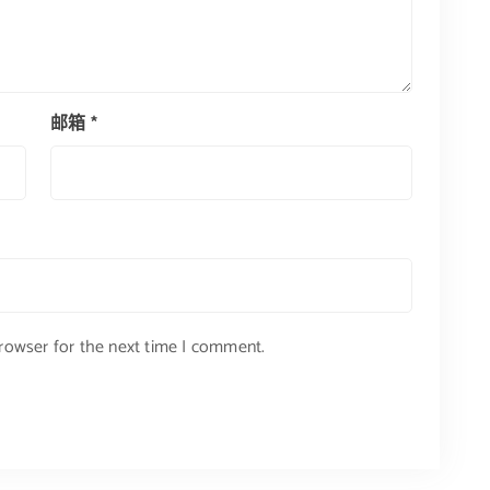
邮箱
*
browser for the next time I comment.