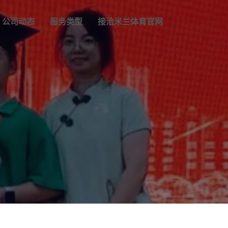
公司动态
服务类型
接洽米兰体育官网