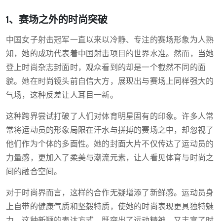
1、赛场之外的时尚突破
中国女子射击冠军一直以来以冷静、专注的赛场形象为人熟
知，她的成功代表着中国射击项目的世界水准。然而，当她
登上时尚杂志封面时，观众看到的却是一个截然不同的面
貌。她在时尚镜头前自信大方，展现出与赛场上同样强大的
气场，这种反差让人耳目一新。
这种跨界尝试打破了人们对体育明星固有的印象。许多人常
常将运动员的形象局限在汗水与拼搏的赛场之中，却忽视了
他们作为个体的多面性。她的封面大片不仅传达了运动员的
力量感，更加入了柔美与潮流元素，让人看见体育与时尚之
间的融合空间。
对于时尚界而言，这样的合作无疑增添了新鲜感。运动员身
上自带的健康气质和坚毅特质，使她的时尚表现更具独特魅
力。这种新颖的表达方式，既突出了运动精神，又丰富了时