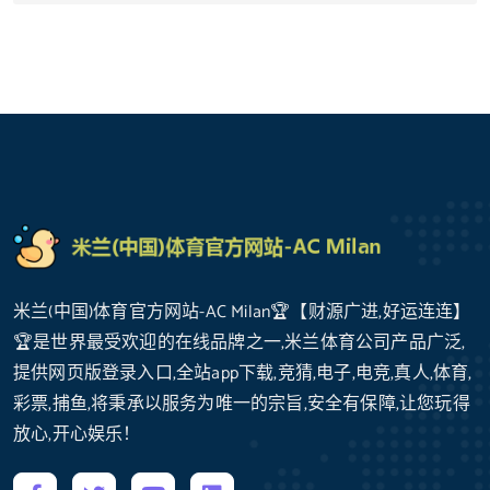
米兰(中国)体育官方网站-AC Milan🏆【财源广进,好运连连】
🏆是世界最受欢迎的在线品牌之一,米兰体育公司产品广泛,
提供网页版登录入口,全站app下载,竞猜,电子,电竞,真人,体育,
彩票,捕鱼,将秉承以服务为唯一的宗旨,安全有保障,让您玩得
放心,开心娱乐！