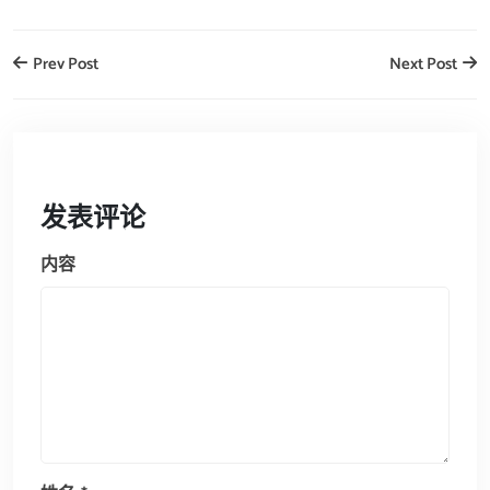
Prev Post
Next Post
发表评论
内容