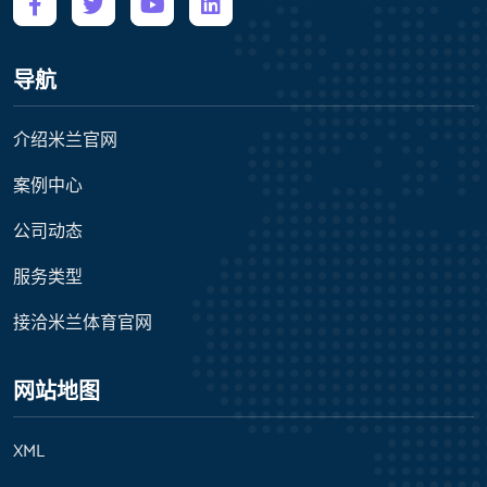
导航
介绍米兰官网
案例中心
公司动态
服务类型
接洽米兰体育官网
网站地图
XML