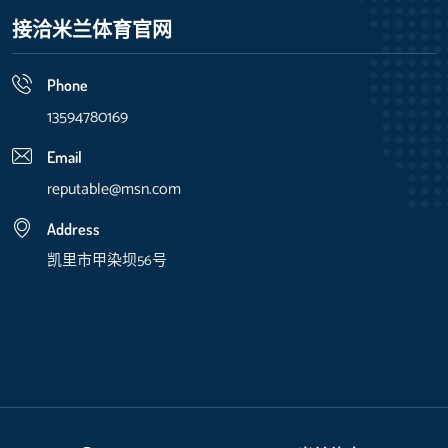
接洽米兰体育官网
Phone
13594780169
Email
reputable@msn.com
Address
凯里市甲染坝56号