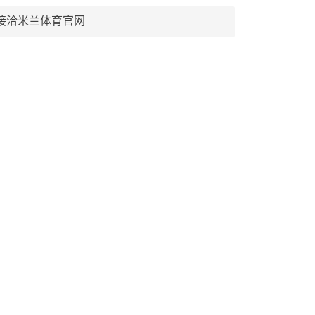
接洽米兰体育官网