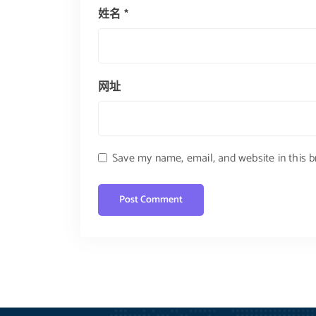
姓名
*
网址
Save my name, email, and website in this 