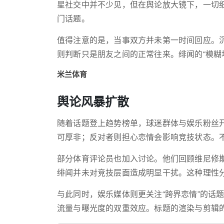
星社交中并不少见，但在舆论放大镜下，一切
门话题。
值得注意的是，当事双方并未第一时间回应。
则判断只是朋友之间的正常往来。绯闻的“模糊
米兰体育
舆论风暴扩散
随着话题登上趋势榜单，球迷群体与娱乐粉丝
可厚非；反对者则担心恋情会影响竞技状态。
部分体育评论员也加入讨论。他们回顾维尼修
绯闻并未对竞技层面造成明显干扰。这种理性
与此同时，娱乐媒体则更关注“跨界恋情”的话
流量与曝光度的双重效应。标题的渲染与剪辑