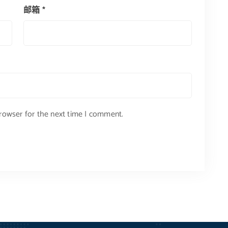
邮箱
*
browser for the next time I comment.