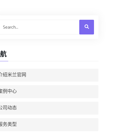
航
介绍米兰官网
案例中心
公司动态
服务类型