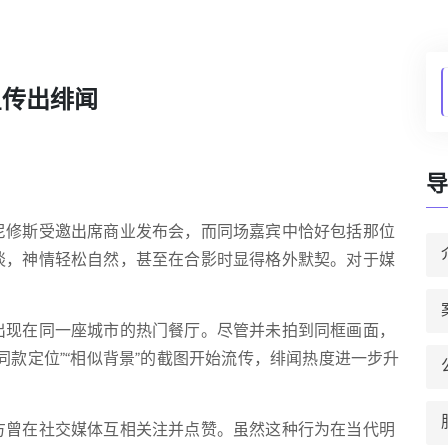
星传出绯闻
导
尼修斯受邀出席商业发布会，而同场嘉宾中恰好包括那位
谈，神情轻松自然，甚至在合影时显得格外默契。对于媒
出现在同一座城市的热门餐厅。尽管并未拍到同框画面，
同款定位”“相似背景”的截图开始流传，绯闻热度进一步升
方曾在社交媒体互相关注并点赞。虽然这种行为在当代明