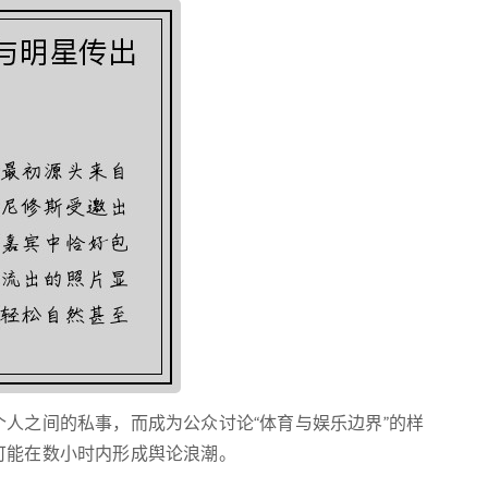
人之间的私事，而成为公众讨论“体育与娱乐边界”的样
可能在数小时内形成舆论浪潮。