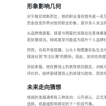
形象影响几何
对于维尼修斯而言，他的职业身份首先是一名
否会改变外界对他的职业形象，是许多人关注
从品牌角度看，球星与明星的关联往往意味着
若处理得当，绯闻甚至可能成为提升个人品牌
然而，也有声音提醒，公众人物需要在私生活
球迷对其“专注比赛”的期待。因此，如何在热
目前来看，他在赛场上的表现依旧稳定，训练
评价的，始终是绿茵场上的进球与助攻，而非
未来走向猜想
绯闻的发展通常有三种走向：公开承认、正式
选择，将直接影响舆论的下一阶段节奏。