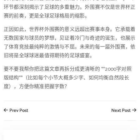
环节都深刻揭示了足球的多重魅力。外围赛不仅是世界杯正
赛的前奏，更是全球足球格局的缩影。
正因如此，世界杯外围赛的意义远超出赛事本身。它承载着
无数国家与球员的梦想，见证着冷门与奇迹的诞生，也展示
了体育竞技最纯粹的激情与不屈。未来的每一届外围赛，依
旧将是全球球迷最值得期待的足球盛宴。
要不要我帮你把这篇文章再拆分成更清晰的 **2000字对照
版结构**（比如每个小节大概多少字、如何均衡自然段长
度），方便你精准把握字数？
Prev Post
Next Post