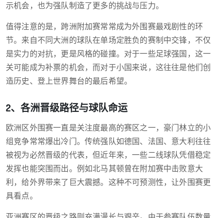
示机会，也为强队制造了更多的挑战与压力。
值得注意的是，跨洲附加赛常常成为外围赛最戏剧性的环
节。来自不同大洲的球队在单场定胜负的赛制中交锋，不仅
是实力的对抗，更是风格的碰撞。对于一些足球强国，这一
关可能成为补票的机会，而对于小国来说，这往往是他们创
造历史、登上世界舞台的最后希望。
2、各洲晋级路径与球队命运
欧洲区外围赛一直是关注度最高的赛区之一，豪门林立的小
组竞争常常爆出冷门。传统强队如德国、法国、意大利往往
被视为必然晋级的代表，但近年来，一些二线球队凭借稳定
发挥也能突围而出。例如北马其顿曾在附加赛中击败意大
利，给外界带来了巨大震撼。这种不可预测性，让外围赛更
具看点。
亚洲赛区的晋级之路则充满漫长与艰辛。由于参赛队伍数量