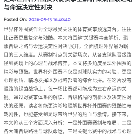
与命运决定性对决
Posted On:
2026-05-13 16:40:40
世界杯外围赛作为全球最受关注的体育赛事预选舞台，往往
比正赛更显复杂与残酷。本文将围绕“关键赛事全解析、聚
焦晋级之路与命运决定性对决”展开，全面梳理外界最为瞩
目的三大维度。从赛制特点到关键场次，从各支球队晋级路
径到赛场上的心理与战术博弈，本文将多角度呈现外围赛的
精彩与残酷。世界杯外围赛不仅是对球队实力的考验，更是
心理素质、临场发挥以及战略部署的综合比拼。在这片没有
退路的绿茵战场上，每一场比赛都可能成为左右命运的关
键。通过对赛事体系的解读、晋级格局的剖析以及决定性对
决的还原，读者将能更清晰地理解世界杯外围赛的残酷性与
戏剧性，也能感受到足球带给世界的热血与激情。接下来，
本文将从三个方面深入分析：一是外围赛赛制与格局，二是
各大洲晋级路径与球队命运，三是关键比赛中的战术与心理