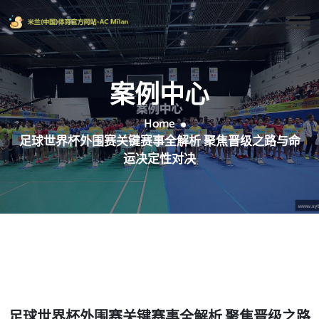
案例中心
Home
足球世界杯外围赛关键赛事全解析 聚焦晋级之路与命
运决定性对决
足球世界杯外围赛关键赛事全解析 聚焦晋级之路