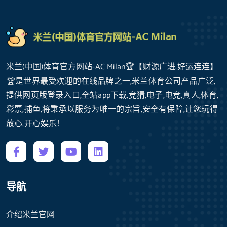
米兰(中国)体育官方网站-AC Milan🏆【财源广进,好运连连】
🏆是世界最受欢迎的在线品牌之一,米兰体育公司产品广泛,
提供网页版登录入口,全站app下载,竞猜,电子,电竞,真人,体育,
彩票,捕鱼,将秉承以服务为唯一的宗旨,安全有保障,让您玩得
放心,开心娱乐！
导航
介绍米兰官网