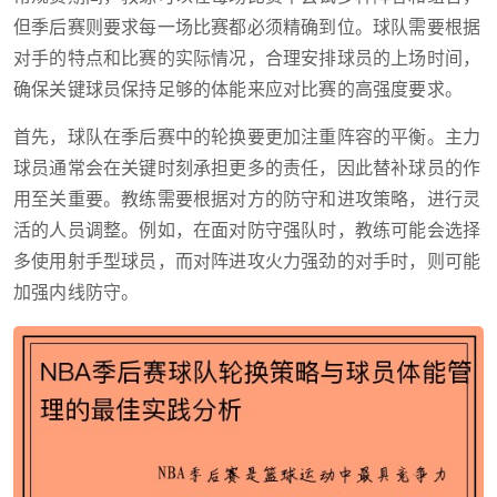
但季后赛则要求每一场比赛都必须精确到位。球队需要根据
对手的特点和比赛的实际情况，合理安排球员的上场时间，
确保关键球员保持足够的体能来应对比赛的高强度要求。
首先，球队在季后赛中的轮换要更加注重阵容的平衡。主力
球员通常会在关键时刻承担更多的责任，因此替补球员的作
用至关重要。教练需要根据对方的防守和进攻策略，进行灵
活的人员调整。例如，在面对防守强队时，教练可能会选择
多使用射手型球员，而对阵进攻火力强劲的对手时，则可能
加强内线防守。