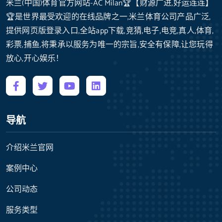
米兰(中国)体育官方网站-AC Milan🏆【财源广进,好运连连】
🏆是世界最受欢迎的在线品牌之一,米兰体育公司产品广泛,
提供网页版登录入口,全站app下载,竞猜,电子,电竞,真人,体育,
彩票,捕鱼,将秉承以服务为唯一的宗旨,安全有保障,让您玩得
放心,开心娱乐！
导航
介绍米兰官网
案例中心
公司动态
服务类型