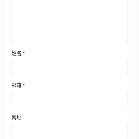
姓名
*
邮箱
*
网址