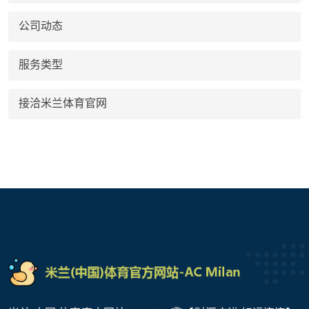
公司动态
服务类型
接洽米兰体育官网