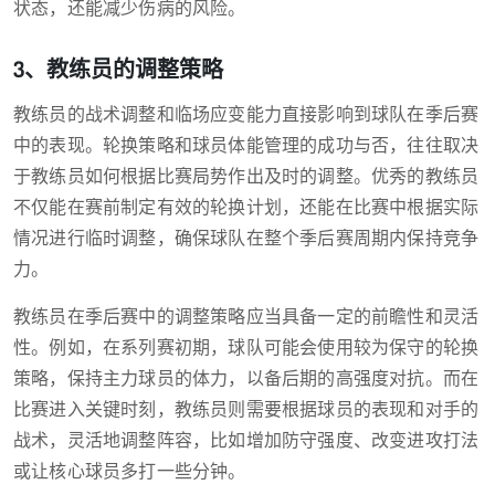
状态，还能减少伤病的风险。
3、教练员的调整策略
教练员的战术调整和临场应变能力直接影响到球队在季后赛
中的表现。轮换策略和球员体能管理的成功与否，往往取决
于教练员如何根据比赛局势作出及时的调整。优秀的教练员
不仅能在赛前制定有效的轮换计划，还能在比赛中根据实际
情况进行临时调整，确保球队在整个季后赛周期内保持竞争
力。
教练员在季后赛中的调整策略应当具备一定的前瞻性和灵活
性。例如，在系列赛初期，球队可能会使用较为保守的轮换
策略，保持主力球员的体力，以备后期的高强度对抗。而在
比赛进入关键时刻，教练员则需要根据球员的表现和对手的
战术，灵活地调整阵容，比如增加防守强度、改变进攻打法
或让核心球员多打一些分钟。