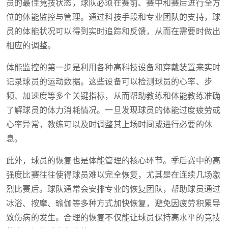
员的最佳竞技状态，球队必须在赛前、赛中和赛后进行全方
位的体能监控与管理。通过科技手段和专业团队的支持，球
员的体能状况可以得到实时追踪和反馈，从而在需要时做出
相应的调整。
体能监控的第一步是利用各种高科技设备和穿戴装置来实时
记录球员的运动数据。这些设备可以检测球员的心率、步
频、加速度等多个关键指标，从而帮助教练和体能教练准确
了解球员的体力消耗情况。一旦发现球员的体能过度疲劳或
心率异常，教练可以及时调整其上场时间或进行必要的休
息。
此外，球员的恢复也是体能管理的核心环节。季后赛中的高
强度比赛往往使得球员难以完全恢复，尤其是在连续几场激
烈比赛后。球队通常会安排专业的恢复团队，帮助球员通过
冰浴、按摩、瑜伽等多种方式加快恢复，避免因疲劳积累导
致伤病的发生。合理的恢复不仅能让球员保持高水平的竞技