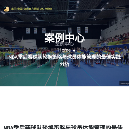
案例中心
Home
NBA季后赛球队轮换策略与球员体能管理的最佳实践
分析
NBA季后赛球队轮换策略与球员体能管理的最佳